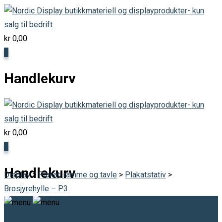
Skip
to
content
kr
0,00
0
Handlekurv
kr
0,00
0
Handlekurv
Display
>
Plakat, ramme og tavle
>
Plakatstativ
>
Brosjyrehylle – P3