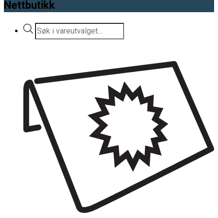
Nettbutikk
Products
search