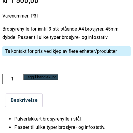
kr
1 500,00
Varenummer:
P3I
Brosjyrehylle for inntil 3 stk stående A4 brosjyrer. 45mm
dybde. Passer til ulike typer brosjyre- og infostativ.
Ta kontakt for pris ved kjøp av flere enheter/produkter.
Brosjyrehylle
Legg i handlekurv
-
P3
Beskrivelse
Antall
Pulverlakkert brosjyrehylle i stål.
Passer til ulike typer brosjyre- og infostativ.