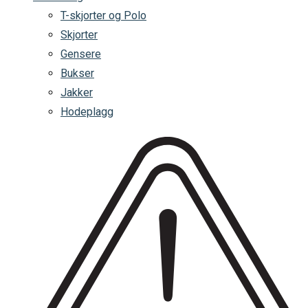
T-skjorter og Polo
Skjorter
Gensere
Bukser
Jakker
Hodeplagg