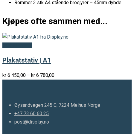
Rommer 3 stk A4 stående brosjyrer – 45mm dybde.
Kjøpes ofte sammen med...
Velg alternativ
Plakatstativ | A1
Prisområde:
kr
6 450,00
–
kr
6 780,00
kr 6
450,00
til
Øysandvegen 245 C, 7224 Melhus Norge
kr 6
+47 73 60 60 25
780,00
post@display.no